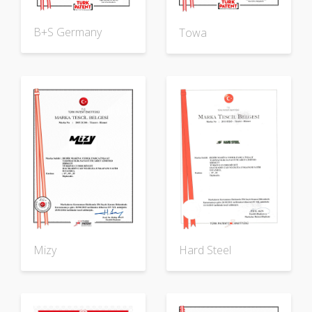
B+S Germany
Towa
Mizy
Hard Steel