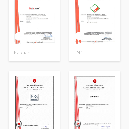
Kaixuan
TNC