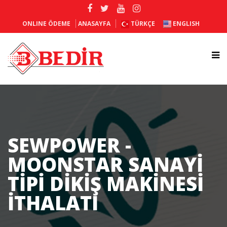
ONLINE ÖDEME
ANASAYFA
TÜRKÇE
ENGLISH
SEWPOWER -
MOONSTAR SANAYI
TIPI DIKIŞ MAKINESI
İTHALATI